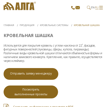
EN
RU
ГЛАВНАЯ
ПРОДУКЦИЯ
КРОВЕЛЬНЫЕ СИСТЕМЫ
КРОВЕЛЬНАЯ ШАШКА
КРОВЕЛЬНАЯ ШАШКА
Используется для покрытия кровель с углом наклона от 22˚, фасадов,
фигурных поверхностей (луковицы, сферы, купола, пирамиды).
Различные виды кровельной шашки отличаются объёмностью формы и
наличием замкового конверта. Крепление, как правило, осуществляется
через кляймер.
Отправить заявку менеджеру
Посмотреть
выполненные проекты
1
1
1
/
/
/
15
4
7
Сохранить информацию о продукте в PDF