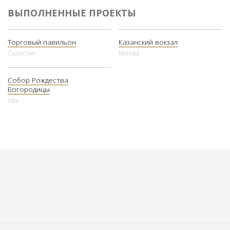
СТАНДАРТ.
ВЫПОЛНЕННЫЕ ПРОЕКТЫ
Цветовое решение:
Цветовое решение:
RAL 9006, RR 32
PolyUral СТАНДАРТ RAL 7046, 9005; ДЕРЕВО L 001M
Торговый павильон
Казанский вокзал
Сыростан
Москва
Собор Рождества
Богородицы
Уфа